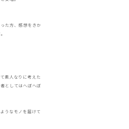
さった方、感想をきか
方。
経て素人なりに考えた
売者としてはへぼへぼ
るようなモノを届けて