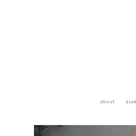
about
asa