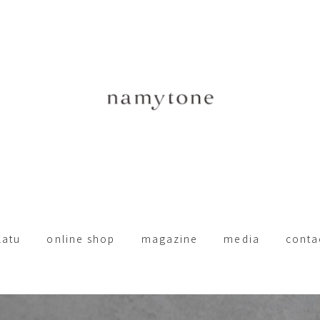
katu
online shop
magazine
media
conta