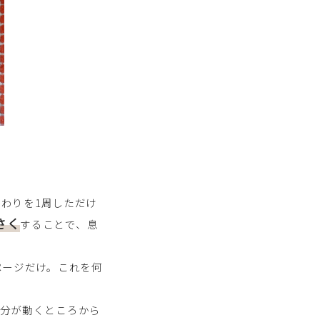
まわりを1周しただけ
さく
することで、息
ページだけ。これを何
自分が動くところから