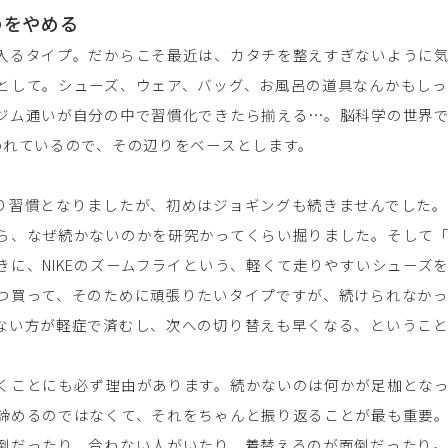
のをやめる
入るタイプ。だからこそ最近は、カタチを整えすぎないように
として。シューズ、ウェア、バッグ、お風呂の道具なんかもし
ジム通いが自分の中で習慣化できたら揃える…。脳科学の世界
われているので、その辺りをベースとします。
り習慣となりましたが、初めはジョギングも続きませんでした
ら、なぜ続かないのかを研究かってくらい掘りました。そして
きに、NIKEのズームフライという、軽くて走りやすいシューズ
つ買って、そのために頑張りたいタイプですが、続けられなか
ない方が軽症で済むし、次への切り替えも早くなる、というこ
くことにも必ず理由があります。続かないのは何かが足枷とな
諦めるのではなくて、それをちゃんと振り返ることが最も重要
倒だったり、合わない人がいたり、着替えるのが面倒だったり