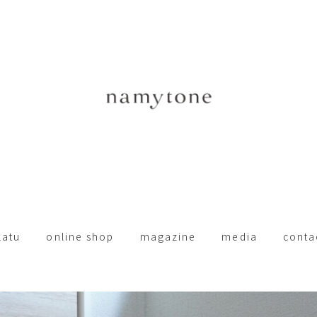
katu
online shop
magazine
media
conta