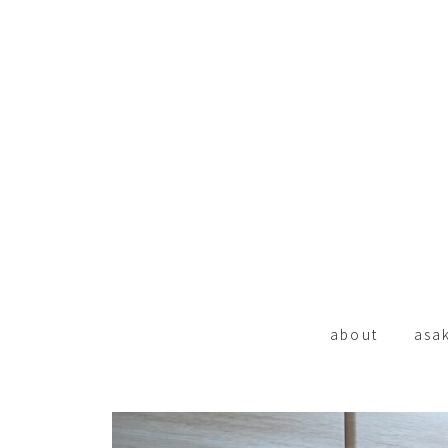
about
asa