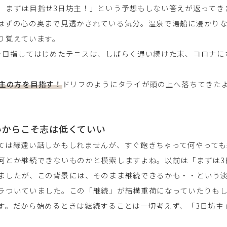
、まずは目指せ3日坊主！」という予想もしない答えが返ってき
はずの心の奥まで見透かされている気分。温泉で湯船に浸かり
り覚えています。
を目指してはじめたテニスは、しばらく通い続けた末、コロナに
坊主の方を目指す！
ドリフのようにタライが頭の上へ落ちてきた
いからこそ志は低くていい
ては縁遠い話しかもしれませんが、すぐ飽きちゃって何やっても
何とか継続できないものかと模索しますよね。以前は「まずは3
ましたが、この背景には、そのまま継続できるかも・・という
ラついていました。この「継続」が結構重荷になっていたりも
す。だから始めるときは継続することは一切考えず、「3日坊主