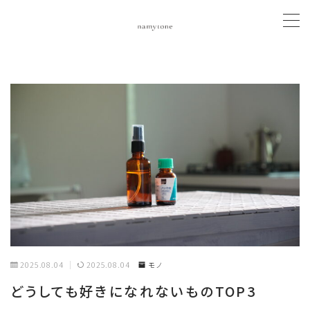
MENU
about
asakatu
online shop
magazine
media
2025.08.04
2025.08.04
モノ
どうしても好きになれないものTOP3
contact